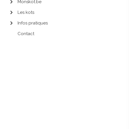
Monskot.be
Les kots
Infos pratiques
Contact